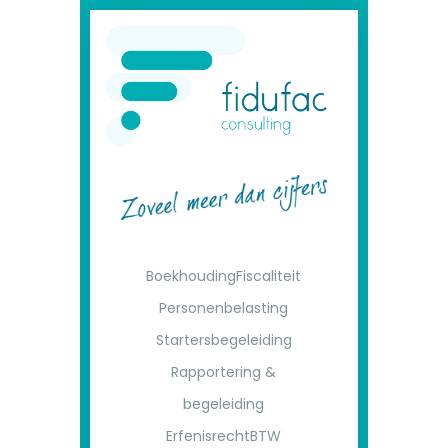
Boekhouding
Fiscaliteit
Personenbelasting
Startersbegeleiding
Rapportering &
begeleiding
Erfenisrecht
BTW